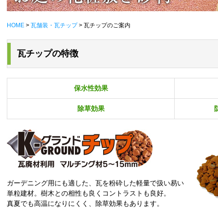
HOME
>
瓦舗装・瓦チップ
> 瓦チップのご案内
瓦チップの特徴
保水性効果
除草効果
ガーデニング用にも適した、瓦を粉砕した軽量で扱い易い
単粒建材。樹木との相性も良くコントラストも良好。
真夏でも高温になりにくく、除草効果もあります。